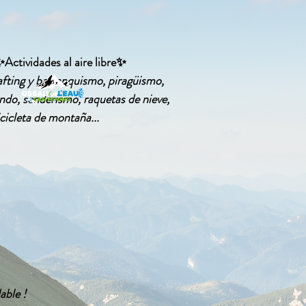
Actividades al aire libre✨
afting y barranquismo, piragüismo,
ndo, senderismo, raquetas de nieve,
bicicleta de montaña...
able !