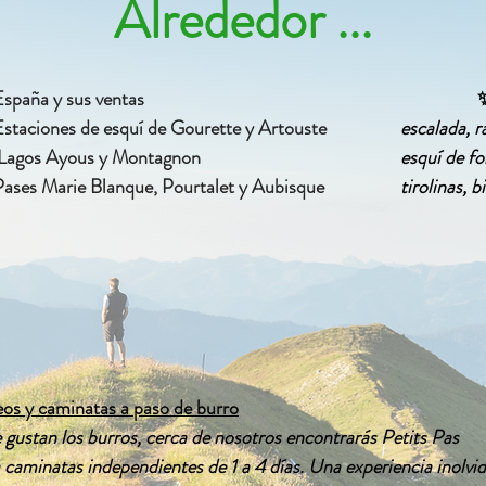
Alrededor ...
spaña y sus ventas
✨
Estaciones de esquí de Gourette y Artouste
escalada, r
Lagos Ayous y Montagnon
esquí de fo
ases Marie Blanque, Pourtalet y Aubisque
tirolinas, 
os y caminatas a paso de burro
e gustan los burros, cerca de nosotros encontrarás Petits Pas
 caminatas independientes de 1 a 4 días.
Una experiencia inolvid