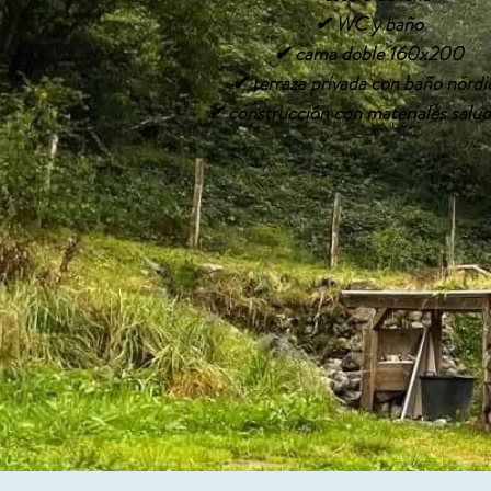
✔ WC y baño
✔ cama doble 160x200
✔ terraza privada con baño nórdi
✔ construcción con materiales salud