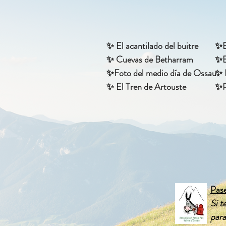
✨ El acantilado del buitre
✨E
✨ Cuevas de Betharram
✨
✨
Foto del medio día de Ossau
✨ 
✨ El Tren de Artouste
✨P
Pase
Si t
para