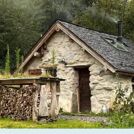
co
ables