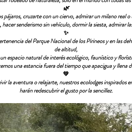
star rodeado de naturaleza, solo en el mundo con todas la
🌿
s pájaros, cruzarte con un ciervo, admirar un milano real o 
 hacer senderismo sin vehículo, dormir la siesta, admirar las
✨
pertenencia del Parque Nacional de los Pirineos y en las d
de altitud,
un espacio natural de interés ecológico, faunístico y floríst
cemos una estancia fuera del tiempo que apacigua y llena de
💚
vir la aventura o relajarte, nuestros ecolodges inspirados 
harán redescubrir el gusto por la sencillez.