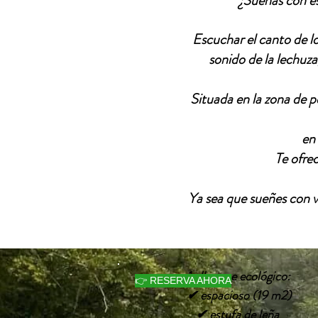
¿Sueñas con e
Escuchar el canto de lo
sonido de la lechuza,
Situada en la zona de 
en 
Te ofre
Ya sea que sueñes con vi
1 albergue ecológico:
👉 RESERVA AHORA
✔ espacioso (19 m2)
✔ estufa de leña